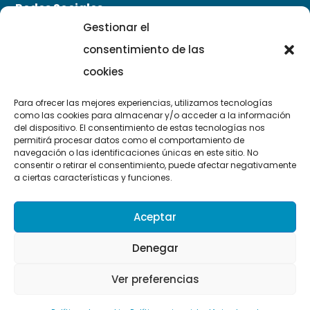
Redes Sociales
Gestionar el
consentimiento de las
cookies
Para ofrecer las mejores experiencias, utilizamos tecnologías
como las cookies para almacenar y/o acceder a la información
Contacto
del dispositivo. El consentimiento de estas tecnologías nos
permitirá procesar datos como el comportamiento de
navegación o las identificaciones únicas en este sitio. No

info@symbiotikinstitut.com
consentir o retirar el consentimiento, puede afectar negativamente
a ciertas características y funciones.

627 619 418
Aceptar

ANAMA Casa de Trasformació (Finca cerca de
Denegar
Binissalem, Mallorca)
Ver preferencias
© Copyright Symbiotik Institut – Todos los derechos